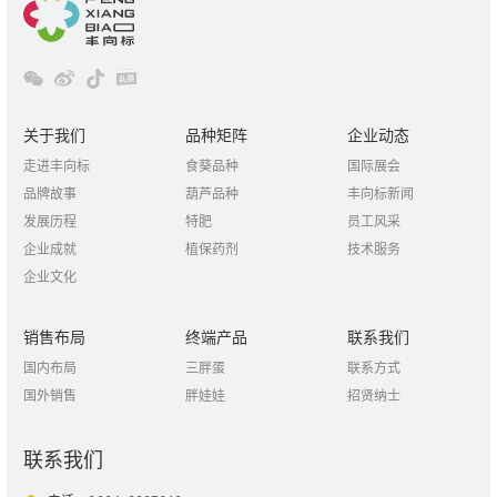
关于我们
品种矩阵
企业动态
走进丰向标
食葵品种
国际展会
品牌故事
葫芦品种
丰向标新闻
发展历程
特肥
员工风采
企业成就
植保药剂
技术服务
企业文化
销售布局
终端产品
联系我们
国内布局
三胖蛋
联系方式
国外销售
胖娃娃
招贤纳士
联系我们