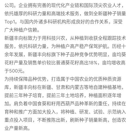
公司。企业拥有完善的现代化产业链和国际顶尖农业人才，
依托雄厚的科研力量和高端技术服务，做到全新疆种子销量
Top1。与国内外诸多科研机构形成良好的合作关系，深受
广大种植户信赖。
新疆丰向标致力于用科技兴农，从种植到收获全程跟踪技术
服务，依托科研力量，为种植户高产稳产保驾护航。历经十
余年发展，新疆丰向标旗下种子品种竞争优势明显，亩均葵
花籽产量及销售单价较比普通葵花籽高出18%，亩均增收高
于500元。
为持续保障品种优势，打造属于中国农业的优质种质资源
库，新疆丰向标在新疆、甘肃和内蒙古等地自建种植基地，
提前三年种子培育，提前三年土地培养，种植面积逐年增
加。肩负着中国食葵和籽用西葫芦品种革新的重任，持续在
育种和推广方面加大投入，将种植、研发、试验、示范纳入
重点投入项目，不断推陈出新，刷新种子销量新高，创造农
业产量新高。