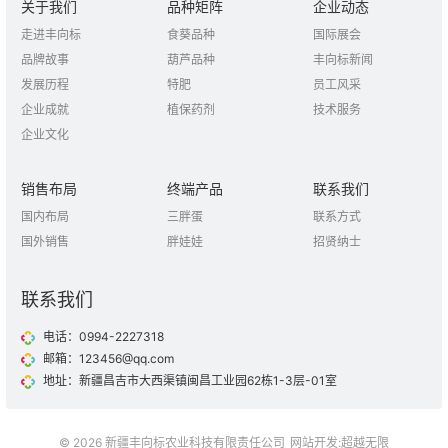
关于我们
品种矩阵
企业动态
走进丰向标
食葵品种
国际展会
品牌故事
葫芦品种
丰向标新闻
发展历程
特肥
员工风采
企业成就
植保药剂
技术服务
企业文化
销售布局
终端产品
联系我们
国内布局
三胖蛋
联系方式
国外销售
胖娃娃
招贤纳士
联系我们
电话：0994-2227318
邮箱：123456@qq.com
地址：新疆昌吉市大西渠镇闽昌工业园62栋1-3层-01室
© 2026 新疆丰向标农业科技有限责任公司
网站开发
:
超越无限