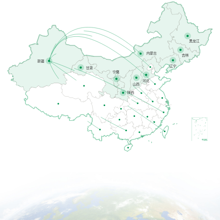
黑龙江
内蒙古
吉林
新疆
辽宁
甘肃
宁夏
河北
山西
陕西