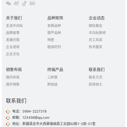
关于我们
品种矩阵
企业动态
走进丰向标
食葵品种
国际展会
品牌故事
葫芦品种
丰向标新闻
发展历程
特肥
员工风采
企业成就
植保药剂
技术服务
企业文化
销售布局
终端产品
联系我们
国内布局
三胖蛋
联系方式
国外销售
胖娃娃
招贤纳士
联系我们
电话：0994-2227318
邮箱：123456@qq.com
地址：新疆昌吉市大西渠镇闽昌工业园62栋1-3层-01室