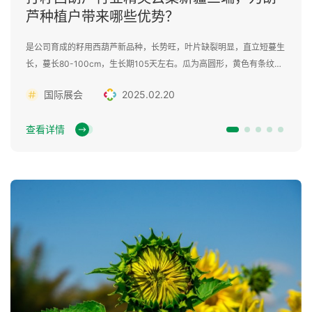
芦种植户带来哪些优势？
是公司育成的籽用西葫芦新品种，长势旺，叶片缺裂明显，直立短蔓生
长，蔓长80-100cm，生长期105天左右。瓜为高圆形，黄色有条纹，
粒长2~2.4cm，粒宽1~1.2cm，单株结老瓜1-3个。千粒重200克左
国际展会
2025.02.20
右，籽粒颗粒饱满，色泽好，商品价值高，水肥条件好,管理精通,亩产
量可达230kg.
查看详情
国际展会
国际展会
国际展会
国际展会
国际展会
2025.02.20
2025.02.20
2025.02.20
2025.02.20
2025.02.20