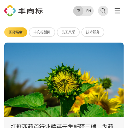
中
EN
企
业
动
态
时
刻
与
您
分
享
我
们
的
一
点
一
滴
国际展会
丰向标新闻
员工风采
技术服务
国际展会
2025.02.20
打籽西葫芦行业精英云集新疆三瑞，为葫