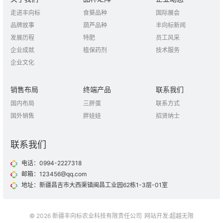
走进丰向标
食葵品种
国际展会
品牌故事
葫芦品种
丰向标新闻
发展历程
特肥
员工风采
企业成就
植保药剂
技术服务
企业文化
销售布局
终端产品
联系我们
国内布局
三胖蛋
联系方式
国外销售
胖娃娃
招贤纳士
联系我们
电话：0994-2227318
邮箱：123456@qq.com
地址：新疆昌吉市大西渠镇闽昌工业园62栋1-3层-01室
© 2026 新疆丰向标农业科技有限责任公司
网站开发
:
超越无限