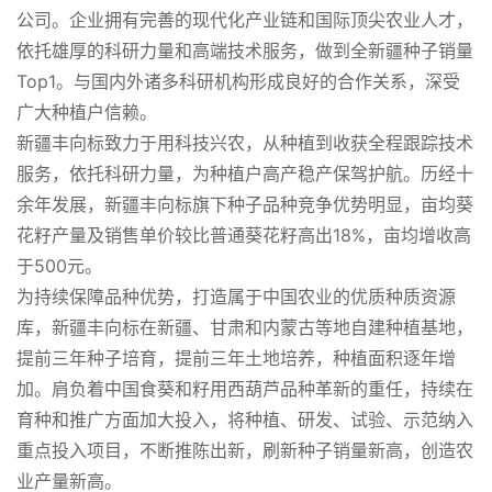
公司。企业拥有完善的现代化产业链和国际顶尖农业人才，
依托雄厚的科研力量和高端技术服务，做到全新疆种子销量
Top1。与国内外诸多科研机构形成良好的合作关系，深受
广大种植户信赖。
新疆丰向标致力于用科技兴农，从种植到收获全程跟踪技术
服务，依托科研力量，为种植户高产稳产保驾护航。历经十
余年发展，新疆丰向标旗下种子品种竞争优势明显，亩均葵
花籽产量及销售单价较比普通葵花籽高出18%，亩均增收高
于500元。
为持续保障品种优势，打造属于中国农业的优质种质资源
库，新疆丰向标在新疆、甘肃和内蒙古等地自建种植基地，
提前三年种子培育，提前三年土地培养，种植面积逐年增
加。肩负着中国食葵和籽用西葫芦品种革新的重任，持续在
育种和推广方面加大投入，将种植、研发、试验、示范纳入
重点投入项目，不断推陈出新，刷新种子销量新高，创造农
业产量新高。