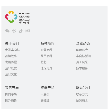
关于我们
品种矩阵
企业动态
走进丰向标
食葵品种
国际展会
品牌故事
葫芦品种
丰向标新闻
发展历程
特肥
员工风采
企业成就
植保药剂
技术服务
企业文化
销售布局
终端产品
联系我们
国内布局
三胖蛋
联系方式
国外销售
胖娃娃
招贤纳士