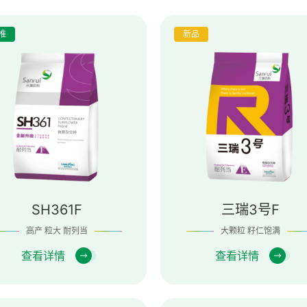
推
新品
SH361F
三瑞3号F
高产 粒大 耐列当
大颗粒 籽仁饱满
查看详情
查看详情