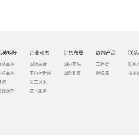
品种矩阵
企业动态
销售布局
终端产品
联系
食葵品种
国际展会
国内布局
三胖蛋
联系
葫芦品种
丰向标新闻
国外销售
胖娃娃
招贤
特肥
员工风采
植保药剂
技术服务