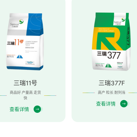
三瑞11号
三瑞377F
商品好 产量高 走货
高产 粒长 耐列当
快
查看详情
查看详情