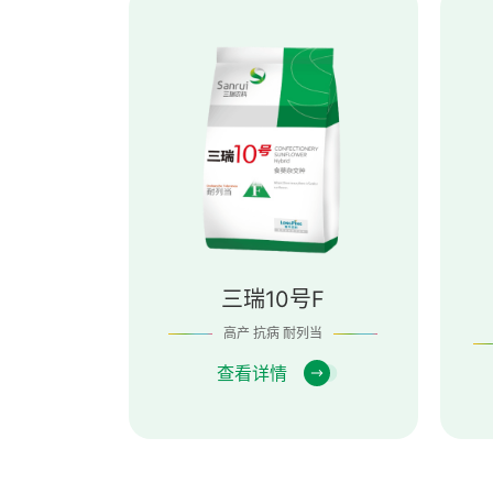
三瑞10号F
高产 抗病 耐列当
查看详情