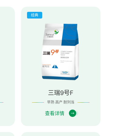
经典
三瑞9号F
早熟 高产 耐列当
查看详情