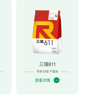
三瑞611
早熟 好管 产量高
查看详情