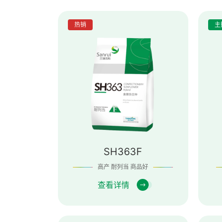
热销
主
SH363F
高产 耐列当 商品好
查看详情