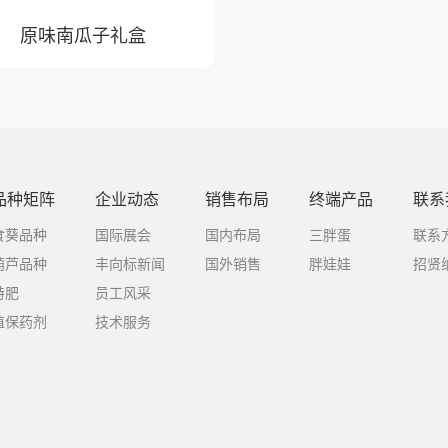
原味南瓜子礼盒
品种矩阵
企业动态
销售布局
终端产品
联系
食葵品种
国际展会
国内布局
三胖蛋
联系
葫芦品种
丰向标新闻
国外销售
胖娃娃
招贤
特肥
员工风采
植保药剂
技术服务