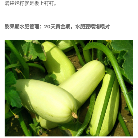
满袋饱籽就是板上钉钉。
膨果期水肥管理：20天黄金期，水肥要喂饱喂对