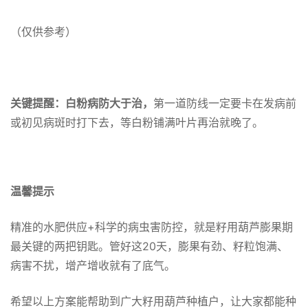
（仅供参考）
关键提醒：
白粉病防大于治，
第一道防线一定要卡在发病前
或初见病斑时打下去，等白粉铺满叶片再治就晚了。
温馨提示
精准的水肥供应+科学的病虫害防控，就是籽用葫芦膨果期
最关键的两把钥匙。管好这20天，膨果有劲、籽粒饱满、
病害不扰，增产增收就有了底气。
希望以上方案能帮助到广大籽用葫芦种植户，让大家都能种