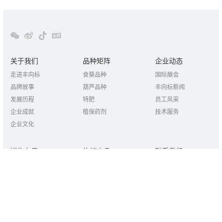
关于我们
品种矩阵
企业动态
走进丰向标
食葵品种
国际展会
品牌故事
葫芦品种
丰向标新闻
发展历程
特肥
员工风采
企业成就
植保药剂
技术服务
企业文化
销售布局
终端产品
联系我们
国内布局
三胖蛋
联系方式
国外销售
胖娃娃
招贤纳士
联系我们