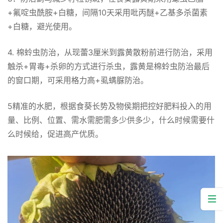
+氟啶虫酰胺+白糖，间隔10天采用吡丙醚+乙基多杀菌素
+白糖，避光使用。
4. 棉蛉虫防治，从现蕾3厘米到露黄散粉前进行防治，采用
触杀+胃毒+杀卵的方式进行杀虫，露黄是棉蛉虫防治最后
的窗口期，可采用格力高+虱螨脲防治。
5精准的水肥，根据食葵长势及物侯期把控好肥料投入的用
量、比例、位置、需水需肥需多少供多少，什么时候需要什
么时候给，促进高产优质。