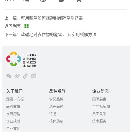
上一篇：籽用葫芦如何规避封闭除草剂药害
返回列表
下一篇：盐碱地对农作物的危害， 及实用缓解方法
关于我们
品种矩阵
企业动态
走进丰向标
食葵品种
国际展会
品牌故事
葫芦品种
丰向标新闻
发展历程
特肥
员工风采
企业成就
植保药剂
技术服务
企业文化